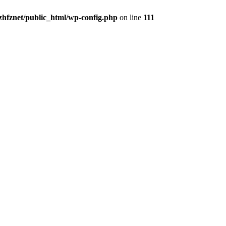
zhfznet/public_html/wp-config.php
on line
111