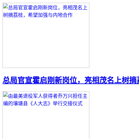
总局官宣霍启刚新岗位，亮相茂名上树摘