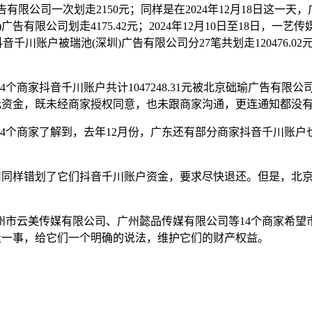
告有限公司一次划走2150元；同样是在2024年12月18日这一
告有限公司划走4175.42元；2024年12月10日至18日，一
限公司抖音千川账户被瑞池(深圳)广告有限公司分27笔共划走12047
商家抖音千川账户共计1047248.31元被北京础瑜广告有限
万元资金，既未经商家授权同意，也未跟商家沟通，更连通知都没
4个商家了解到，去年12月份，广东还有部分商家抖音千川账户
公司同样错划了它们抖音千川账户资金，要求尽快退还。但是，北京
州市云美传媒有限公司、广州懿品传媒有限公司等14个商家希望
走一事，给它们一个明确的说法，维护它们的财产权益。