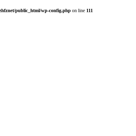
zhfznet/public_html/wp-config.php
on line
111