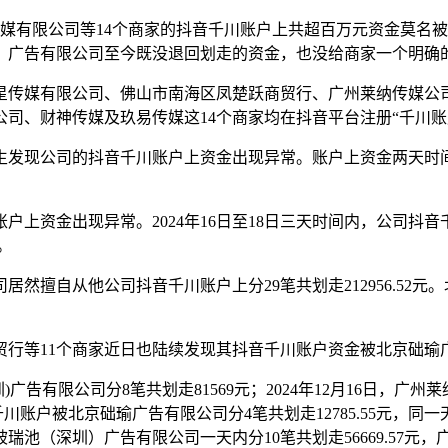
懿品传媒有限公司等14个商家的抖音千川账户上共超百万元资金莫
）广告有限公司至今既没退回划走的资金，也没给商家一个明确
星传媒有限公司、佛山市南海区凤楚跃商贸行、广州莱纳传媒公
司、财神传媒及玖易传媒这14个商家均在抖音平台注册“千川
周先生发现公司的抖音千川账户上资金出现异常。账户上资金两天时间内
上资金出现异常。2024年16日至18日三天时间内，公司抖
。
司居然擅自从他公司抖音千川账户上分29笔共划走212956.52元。
贸行等11个商家近日也陆续发现其抖音千川账户资金被北京础瑜
圳)广告有限公司分8笔共划走81569元；2024年12月16日，
抖音千川账户被北京础瑜广告有限公司分4笔共划走12785.55元，同一
瑞池（深圳）广告有限公司一天内分10笔共划走56669.57元