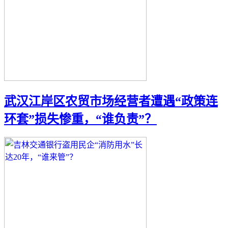
武汉江岸区农贸市场经营者遭遇“政策连
环套”损失惨重，“谁负责”？