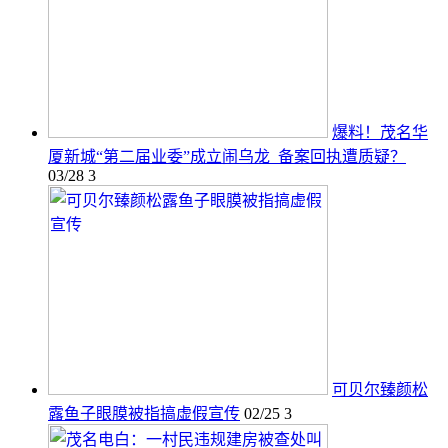
爆料！茂名华
厦新城“第二届业委”成立闹乌龙 备案回执遭质疑？
03/28
3
可贝尔臻颜松
露鱼子眼膜被指搞虚假宣传
02/25
3