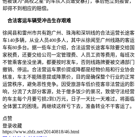
他被误为“高校之星”的车队人员遭受暴打，事后他立刻报警，
却得不到相应的赔偿。
合法客运车辆受冲击生存艰难
徐闻县和雷州市共有跑广州、珠海和深圳线的合法运营长途客
车140多辆，从业人员400多人，其中从徐闻至广州线路的客运
车有80多台。据一些车主介绍，合法运营长途客车除要交给国
家税费，还要交给公司一定管理费、人员工资等费用，每班次
不管乘客坐没坐满，都要按时发车，否则线路牌要被交通部门
撤销、停运。合法营运车票价提或降都是经物价局和行业协会
核准，车主不能随意提或降票价，目的是确保整个行业的正常
运营秩序，避免恶性竞争。因受旅游车低价揽客非法营运的影
响，分流了大部分客源，处于僧多饭少的景况，致使守法经营
的车主每个月要亏损2到3万元，日子一天比一天难过，将面临
全体罢工的困境。再继续这样亏下去，准备转业不干客运了。
点赞
登录收藏
https://www.zhfz.net/20140818/46.html