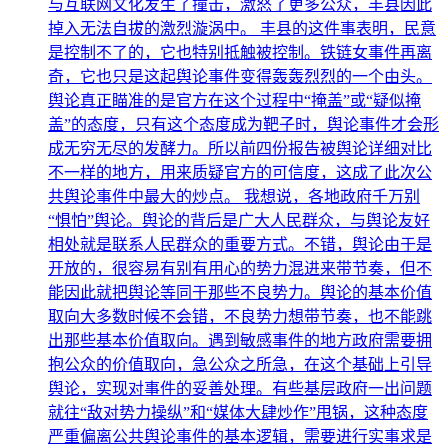
与互联网文化发生了撞击，激怒了更多公众，丰县因此
掉入无法自拔的激烈漩涡中。 丰县的这件事表明，民意
是控制不了的，它也特别抵触被控制。铁链女事件再离
奇，它也只是这起舆论事件变得轰轰烈烈的一个由头。
舆论真正瞄准的是官方在这个过程中“掩盖”或“疑似掩
盖”的态度，只有这个态度成为靶子时，舆论事件才会形
成无穷无尽的发酵力。所以前四份报告被舆论详细对比
不一样的地方，用来质疑官方的可信度，这成了此次公
共舆论事件中最大的炒点。 我想说，各地政府千万别
“惧怕”舆论。舆论的背后是广大人民群众，与舆论友好
相处就是联系人民群众的重要方式。不错，舆论由于是
开放的，很容易有别有用心的势力混进来带节奏，但不
能因此就把舆论等同于那些不良势力。舆论的基本价值
取向大多数时候不会错，不良势力想带节奏，也不能跳
出那些基本价值取向。遇到敏感事件的地方政府需要拥
抱公众的价值取向，急公众之所急，在这个基础上引导
舆论，实现对事件的妥善处理。有些基层政府一出问题
就往“敌对势力操纵”和“媒体大肆炒作”甩锅，这种态度
严重偏离公共舆论事件的基本逻辑，需要进行实事求是