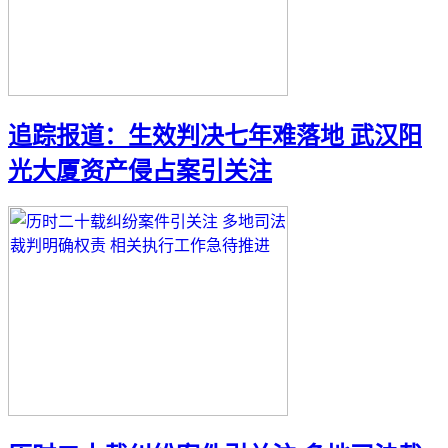
追踪报道：生效判决七年难落地 武汉阳
光大厦资产侵占案引关注