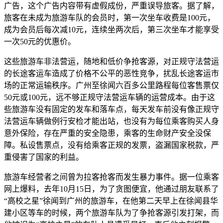
广告，这个广告内容带有虚假成份，严重误导旅客。据了解，
旅客在未成为旅游车队的会员时，第一次坐车收费是100元，
成为会员后每次减10元，连续坐两次后，第三次坐车才能享受
一次50元的优惠价。
这些旅游车非法营运，随地和低价争抢客源，对正规守法营运
的长途客运车造成了价格不公平的恶性竞争，扰乱长途客运市
场的正常运输秩序。广州至徐闻六百多公里路程每位客售票仅
50元或100元，远不够正规守法营运车辆的运营成本。由于这
些旅游车没有固定的发车和落车点，每天发车前没有像正规守
法营运车辆做例行安检才能出站，也没有为每位乘客购买人身
意外保险，存在严重的安全隐患，乘客的生命财产安全没保
障。私设售票点，没有给乘客正规的发票，盗漏国家税款，严
重侵害了国家的利益。
旅游车经营者之间曾为拉客抢客而发生暴力事件。据一位乘客
网上爆料，去年10月15日，为了贪图便宜，他通过朋友联系了
“高校之星”徐闻到广州的旅游车，在他第二天早上在徐闻县华
建小区等车的时候，两个旅游车队为了争抢客源引发打架，而