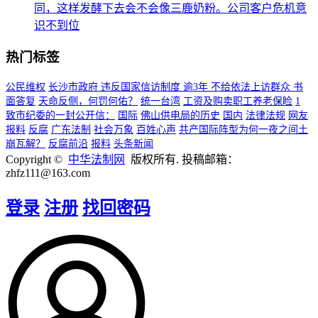
同，这样发酵下去会不会像三鹿奶粉。公司客户危机意
识不到位
热门标签
公民维权
长沙市政府 违反国家信访制度 逾3年 不给依法上访群众 书
面答复
天命反侧，何罚何佑？
统一台湾
工资及购卖职工养老保睑
1
致市纪委的一封公开信：
国际
佛山供电局的历史
国内
法律法规
网友
报料
反腐
广东法制
社会万象
百姓心声
共产国际阵型为何一夜之间土
崩瓦解？
反腐前沿
报料
头条新闻
Copyright ©
中华法制网
版权所有. 投稿邮箱：
zhfz111@163.com
登录
注册
找回密码