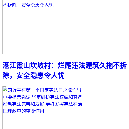
湛江霞山坎坡村：烂尾违法建筑久拖不拆
除，安全隐患令人忧