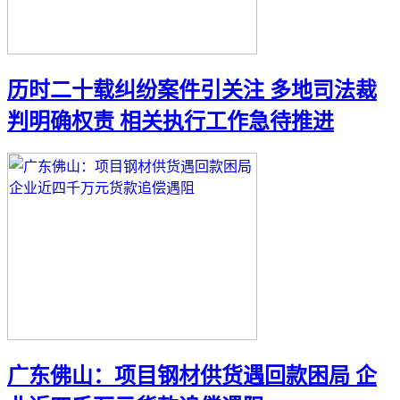
历时二十载纠纷案件引关注 多地司法裁
判明确权责 相关执行工作急待推进
广东佛山：项目钢材供货遇回款困局 企