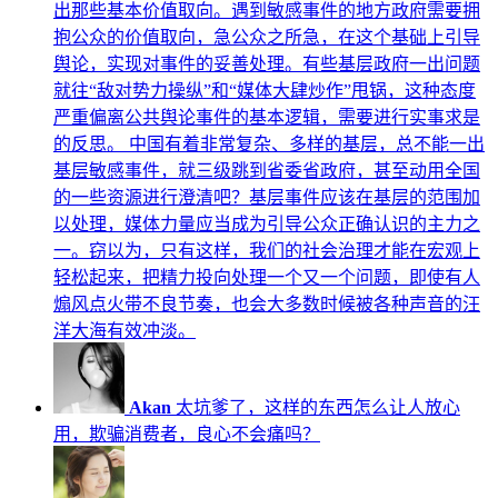
出那些基本价值取向。遇到敏感事件的地方政府需要拥
抱公众的价值取向，急公众之所急，在这个基础上引导
舆论，实现对事件的妥善处理。有些基层政府一出问题
就往“敌对势力操纵”和“媒体大肆炒作”甩锅，这种态度
严重偏离公共舆论事件的基本逻辑，需要进行实事求是
的反思。 中国有着非常复杂、多样的基层，总不能一出
基层敏感事件，就三级跳到省委省政府，甚至动用全国
的一些资源进行澄清吧？基层事件应该在基层的范围加
以处理，媒体力量应当成为引导公众正确认识的主力之
一。窃以为，只有这样，我们的社会治理才能在宏观上
轻松起来，把精力投向处理一个又一个问题，即使有人
煽风点火带不良节奏，也会大多数时候被各种声音的汪
洋大海有效冲淡。
Akan
太坑爹了，这样的东西怎么让人放心
用，欺骗消费者，良心不会痛吗？