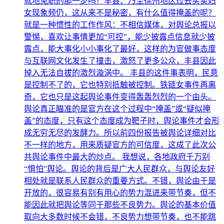
就地免职的那一步吗？丰县、乃至徐州地区过去买卖妇
女现象频仍，这从来不是秘密，有什么值得掩盖的呢？
就是一种惯性的工作作风：不相信媒体，对舆论总报以
警惕，喜欢让事情更加“可控”，能少披露点信息就少披
露点，能大事化小小事化了最好，这样的为官做事态度
与互联网文化发生了撞击，激怒了更多公众，丰县因此
掉入无法自拔的激烈漩涡中。 丰县的这件事表明，民意
是控制不了的，它也特别抵触被控制。铁链女事件再离
奇，它也只是这起舆论事件变得轰轰烈烈的一个由头。
舆论真正瞄准的是官方在这个过程中“掩盖”或“疑似掩
盖”的态度，只有这个态度成为靶子时，舆论事件才会形
成无穷无尽的发酵力。所以前四份报告被舆论详细对比
不一样的地方，用来质疑官方的可信度，这成了此次公
共舆论事件中最大的炒点。 我想说，各地政府千万别
“惧怕”舆论。舆论的背后是广大人民群众，与舆论友好
相处就是联系人民群众的重要方式。不错，舆论由于是
开放的，很容易有别有用心的势力混进来带节奏，但不
能因此就把舆论等同于那些不良势力。舆论的基本价值
取向大多数时候不会错，不良势力想带节奏，也不能跳