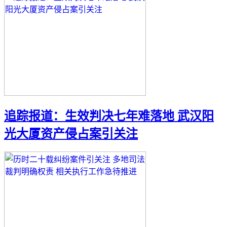
追踪报道：生效判决七年难落地 武汉阳
光大厦资产侵占案引关注