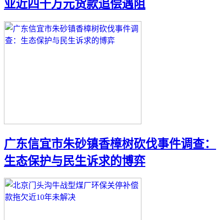
业近四千万元货款追偿遇阻
广东信宜市朱砂镇香樟树砍伐事件调查：
生态保护与民生诉求的博弈