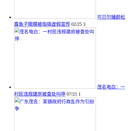
可贝尔臻颜松
露鱼子眼膜被指搞虚假宣传
02/25
3
茂名电白：一
村民违规建房被查处叫停
07/21
1