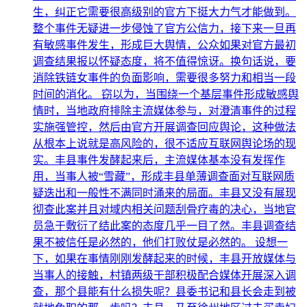
生，纠正它需要很高级别的官方下挺大力气才能做到。
整个事件无疑进一步侵蚀了官方公信力，接下来一旦再
有敏感事件发生，形成巨大舆情，公众如果对官方最初
调查结果报以怀疑态度，将不值得惊讶。换句话说，要
消除铁链女事件的负面影响，需要很多努力和相当一段
时间的消化。 窃以为，当围绕一个基层事件形成敏感舆
情时，当地政府排除主流媒体参与，对澄清事件的过程
实施强管控，然后由官方开展调查回应舆论，这种做法
从根本上说就是高风险的，很不适应互联网舆论场的现
实。丰县事件发酵起来后，主流媒体基本没有发挥作
用，当事人被“雪藏”，形成丰县单薄调查面对互联网质
疑迭出和一般性不满同时涌来的局面。丰县又没有展现
彻查此案并且对域内相关问题刮骨疗毒的决心，当地官
员急于敷衍了结此案的态度几乎一目了然。丰县调查结
果不被信任是必然的，他们打败仗是必然的。 设想一
下，如果在事情刚刚发酵起来的时候，丰县开放媒体与
当事人的接触，村镇两级干部积极配合媒体开展深入调
查，那个县能有什么损失呢？县委书记和县长会走到被