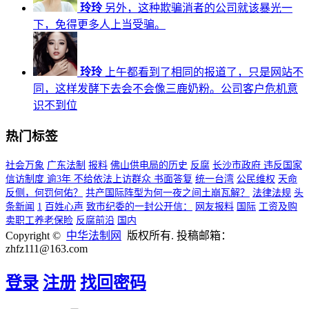
玲玲
另外，这种欺骗消者的公司就该暴光一
下，免得更多人上当受骗。
玲玲
上午都看到了相同的报道了，只是网站不
同，这样发酵下去会不会像三鹿奶粉。公司客户危机意
识不到位
热门标签
社会万象
广东法制
报料
佛山供电局的历史
反腐
长沙市政府 违反国家
信访制度 逾3年 不给依法上访群众 书面答复
统一台湾
公民维权
天命
反侧，何罚何佑？
共产国际阵型为何一夜之间土崩瓦解？
法律法规
头
条新闻
1
百姓心声
致市纪委的一封公开信：
网友报料
国际
工资及购
卖职工养老保睑
反腐前沿
国内
Copyright ©
中华法制网
版权所有. 投稿邮箱：
zhfz111@163.com
登录
注册
找回密码