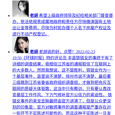
老胡
希望上级政府领导及纪检相关部门督查督
办，依法依规责成属地政府和责任方尽快缴清国有土地
出让金等费用，尽快为村民办理个人名下房屋产权证及
进行不动产权登记。
老胡
老胡说的好，点赞！2022-02-23
19:50《环球时报》特约评论员 丰县铁链女的事终于有了
详细的调查结果，我相信江苏省的通报取信了互联网上
的大多数人。然而我想说，这不是胜利，铁链女作为一
个基层事件，县里说不清楚，徐州市说不清楚，最后要
三级跳到江苏省委省政府组织调查组，才做到把充斥互
联网的质疑大体驱散，这当中只有教训，只有要认真改
变基层工作作风、下力气修补官方公信力的紧迫性。 铁
链女事件的来龙去脉最终由官方讲清了，但是公众更深
刻的印象是：官方对敏感事件的调查通报是严重存在对
一些环节不实陈述可能性的。而且这种不实陈述一旦发